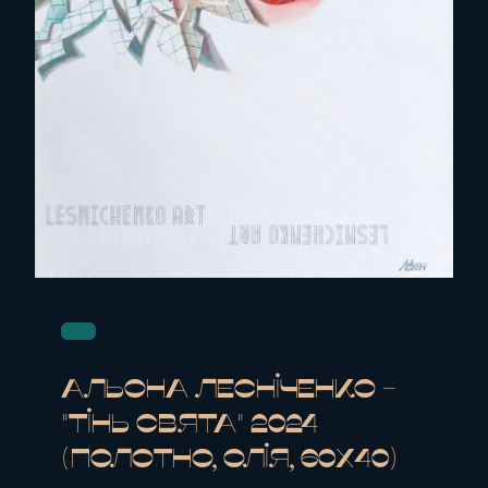
Альона Лесніченко -
"Тінь Свята" 2024
(полотно, олія, 60x40)