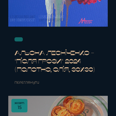
Альона Лесніченко -
"Після Грози" 2024
(полотно, олія, 30x30)
ПЕРЕГЛЯНУТИ
жовт
15