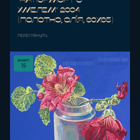
"Натюрморт з
Хмелем" 2004
(полотно, олія, 60x65)
ПЕРЕГЛЯНУТИ
жовт
15