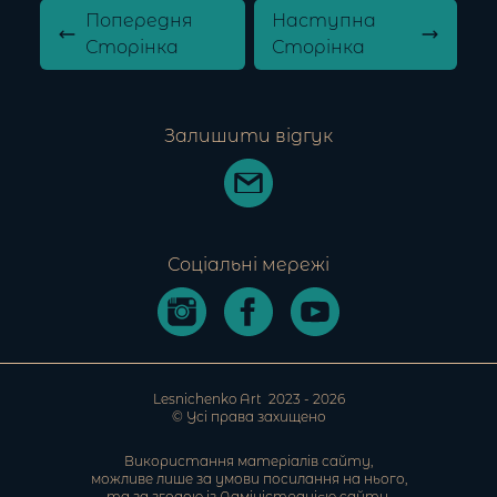
Попередня
Наступна
Сторінка
Сторінка
Залишити відгук
Соціальні мережі
Lesnichenko Art
2023 -
2026
© Усі права захищено
Використання матеріалів сайту,
можливе лише за умови посилання на нього,
та за згодою із Адміністрацією cайту.