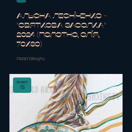
Альона Лесніченко -
"Святкова Засолка"
2024 (полотно, олія,
70x80)
ПЕРЕГЛЯНУТИ
жовт
15