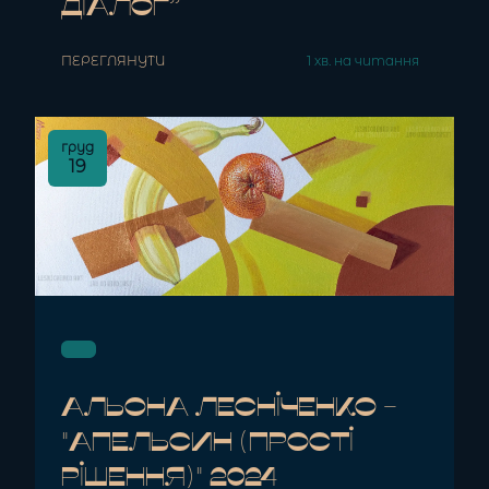
діалог”
ПЕРЕГЛЯНУТИ
1 хв. на читання
груд
19
Альона Лесніченко -
"Апельсин (Прості
Рішення)" 2024