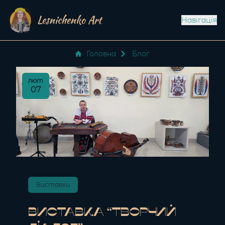
Lesnichenko Art
Навігація
Головна
Блог
лют
07
Виставки
Виставка “Творчий