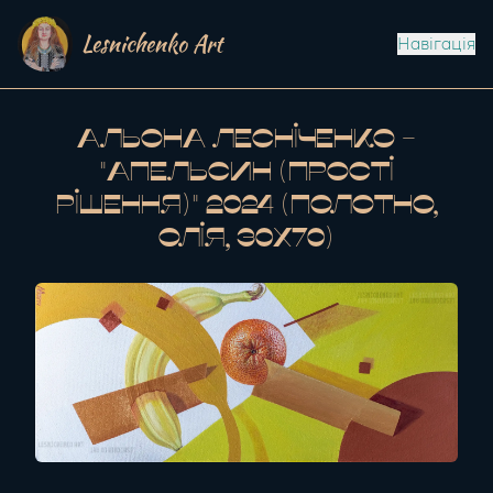
Lesnichenko Art
Навігація
Альона Лесніченко -
"Апельсин (Прості
Рішення)" 2024 (полотно,
олія, 30x70)