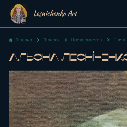
Lesnichenko Art
Альона
Головна
Галерея
Натюрморти
Альона Лесніченко 