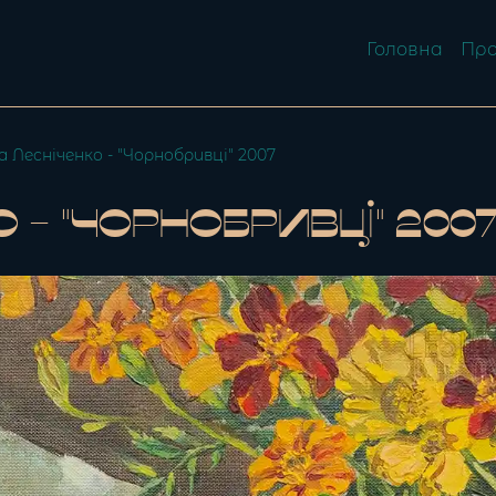
Головна
Про
 Лесніченко - "Чорнобривці" 2007
- "Чорнобривці" 200