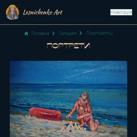
Lesnichenko Art
Навігація
Портрети
Головна
Галерея
Портрети