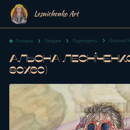
Lesnichenko Art
Альона Ле
Головна
Галерея
Портрети
Альона Лесніченко 
80x60)