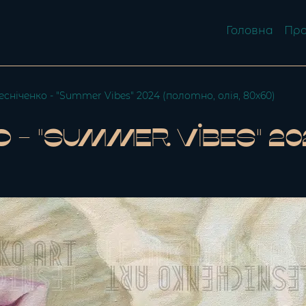
Головна
Про
сніченко - "Summer Vibes" 2024 (полотно, олія, 80x60)
- "Summer Vibes" 202