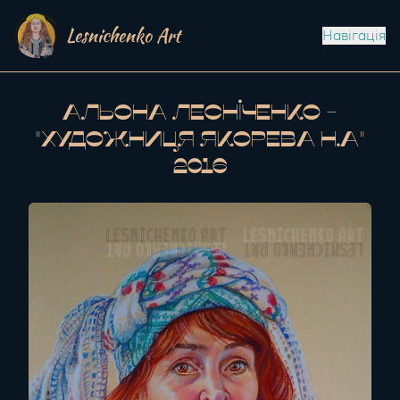
Lesnichenko Art
Навігація
Альона Лесніченко -
"Художниця Якорева Н.А"
2016