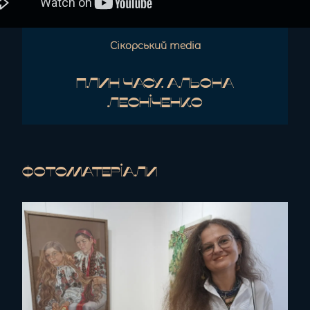
Сікорський media
Плин часу. Альона
Лесніченко
Фотоматеріали