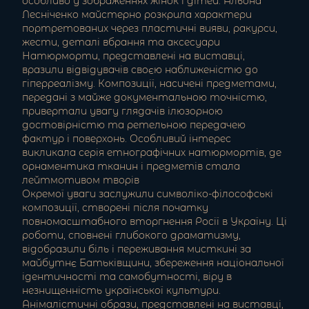
особливо у зображеннях жінок і дітей. Альона
Лесніченко майстерно розкрила характери
портретованих через пластичні вияви, ракурси,
жести, деталі вбрання та аксесуари
Натюрморти, представлені на виставці,
вразили відвідувачів своєю наближеністю до
гіперреалізму. Композиції, насичені предметами,
передані з майже документальною точністю,
привертали увагу глядачів ілюзорною
достовірністю та ретельною передачею
фактур і поверхонь. Особливий інтерес
викликала серія етнографічних натюрмортів, де
орнаментика тканин і предметів стала
лейтмотивом творів
Окремої уваги заслужили символіко-філософські
композиції, створені після початку
повномасштабного вторгнення Росії в Україну. Ці
роботи, сповнені глибокого драматизму,
відобразили біль і переживання мисткині за
майбутнє Батьківщини, збереження національної
ідентичності та самобутності, віру в
незнищенність української культури.
Анімалістичні образи, представлені на виставці,