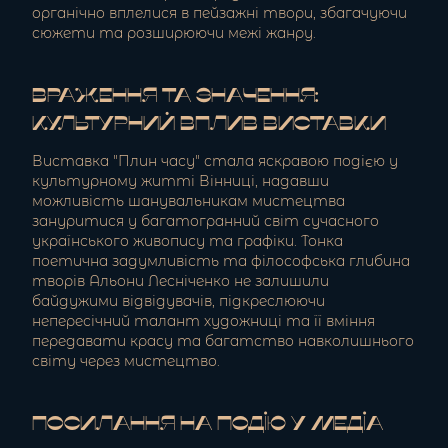
органічно вплелися в пейзажні твори, збагачуючи
сюжети та розширюючи межі жанру.
Враження та значення:
культурний вплив виставки
Виставка "Плин часу" стала яскравою подією у
культурному житті Вінниці, надавши
можливість шанувальникам мистецтва
зануритися у багатогранний світ сучасного
українського живопису та графіки. Тонка
поетична задумливість та філософська глибина
творів Альони Лесніченко не залишили
байдужими відвідувачів, підкреслюючи
непересічний талант художниці та її вміння
передавати красу та багатство навколишнього
світу через мистецтво.
Посилання на подію у медіа