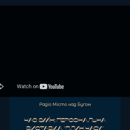
Радіо Місто над Бугом
Час Змін: Персональна
виставка "Плин часу"