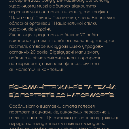
30 серпня 2023 року у Вінницькому обласному
художньому музеї відбулося відкриття
персональної виставки живопису та графіки
"Плин часу" Альони Лесніченко, члена Вінницької
обласної організації Національної спілки
художників України.
Експозиція представила більше 70 робіт,
виконаних у техніці олійного живопису та сухої
пастелі, створених художницею упродовж
останніх 20 років. Відвідувачі мали змогу
побачити різноманітні жанри: портрети,
натюрморти, символіко-філософські та
анімалістичні композиції.
Різноманіття жанрів та технік:
від портретів до натюрмортів
Особливістю виставки стала галерея
портретів сучасників, виконаних переважно у
техніці пастелі. Ця техніка дозволила художниці
передати тендітність і ніжність моделей,