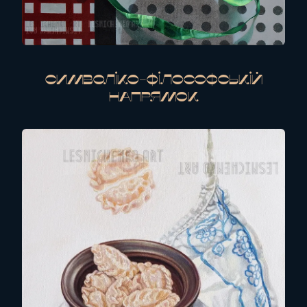
Cимволіко-філософській
напрямок