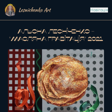
Lesnichenko Art
Навігація
Альона Лесніченко -
"Масляна гравітація" 2021